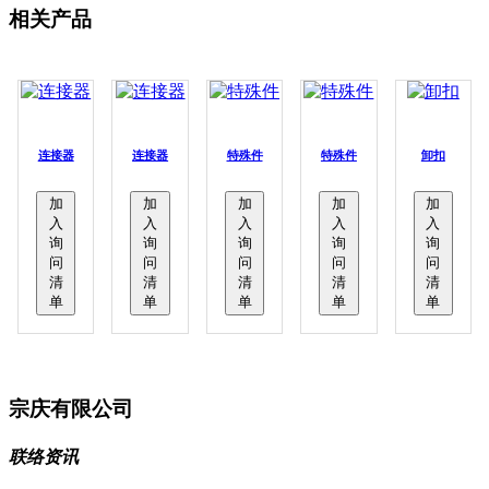
相关产品
连接器
连接器
特殊件
特殊件
卸扣
加
加
加
加
加
入
入
入
入
入
询
询
询
询
询
问
问
问
问
问
清
清
清
清
清
单
单
单
单
单
宗庆有限公司
联络资讯