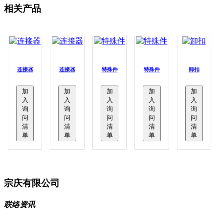
相关产品
连接器
连接器
特殊件
特殊件
卸扣
加
加
加
加
加
入
入
入
入
入
询
询
询
询
询
问
问
问
问
问
清
清
清
清
清
单
单
单
单
单
宗庆有限公司
联络资讯