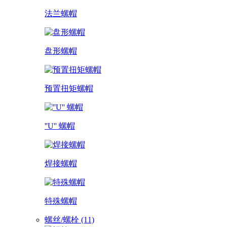
法兰螺帽
盘形螺帽
预置扭矩螺帽
''U'' 螺帽
焊接螺帽
特殊螺帽
螺丝/螺栓 (11)