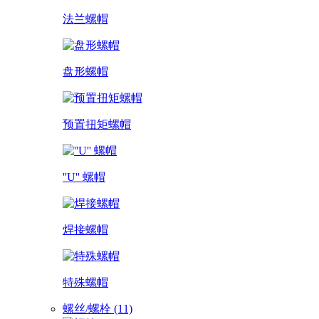
法兰螺帽
盘形螺帽
预置扭矩螺帽
''U'' 螺帽
焊接螺帽
特殊螺帽
螺丝/螺栓 (11)