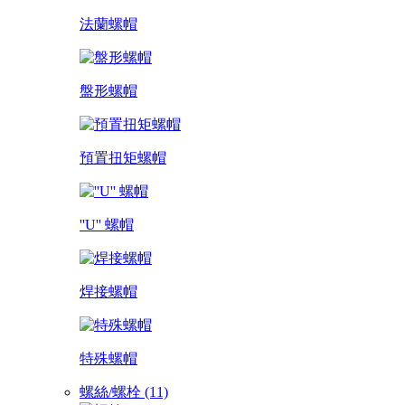
法蘭螺帽
盤形螺帽
預置扭矩螺帽
''U'' 螺帽
焊接螺帽
特殊螺帽
螺絲/螺栓 (11)