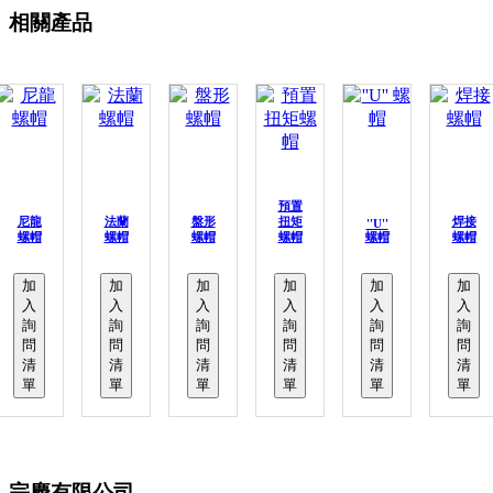
相關產品
預置
尼龍
法蘭
盤形
扭矩
焊接
''U''
螺帽
螺帽
螺帽
螺帽
螺帽
螺帽
加
加
加
加
加
加
入
入
入
入
入
入
詢
詢
詢
詢
詢
詢
問
問
問
問
問
問
清
清
清
清
清
清
單
單
單
單
單
單
宗慶有限公司